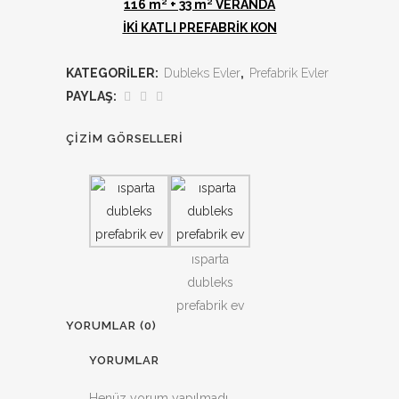
116 m² + 33 m² VERANDA
İKİ KATLI PREFABRİK KON
KATEGORILER:
Dubleks Evler
,
Prefabrik Evler
PAYLAŞ:
ÇİZİM GÖRSELLERİ
ısparta
dubleks
prefabrik ev
YORUMLAR (0)
YORUMLAR
Henüz yorum yapılmadı.