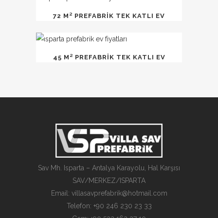
72 M² PREFABRİK TEK KATLI EV
45 M² PREFABRİK TEK KATLI EV
Sav Mh. Isparta – Antalya Karayolu, Hal Karşısı
SAV/MERKEZ/ISPARTA
Email: villasavprefabrik@hotmail.com
Telefon: +90 246 230 23 33