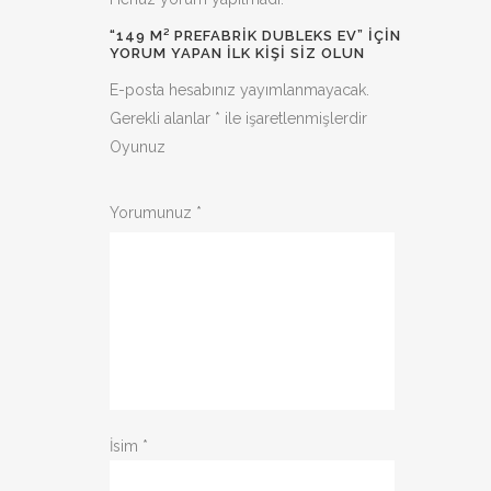
“149 M² PREFABRİK DUBLEKS EV” IÇIN
YORUM YAPAN ILK KIŞI SIZ OLUN
E-posta hesabınız yayımlanmayacak.
Gerekli alanlar
*
ile işaretlenmişlerdir
Oyunuz
1
2
3
4
5
Yorumunuz
*
İsim
*